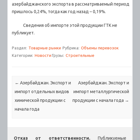
азербайджанского экспорта в рассматриваемый период
пришлось 0,24%, тогда как год назад – 0,19%.
Сведения об импорте этой продукции ГТК не
публикует.
Раздел:
Товарные рынки
Рубрика:
Объемы перевозок
Категории:
Новости
Грузы:
Строительные
Навигация по записям
←
Азербайджан. Экспорт и
Азербайджан. Экспорт и
импорт отдельных видов
импорт металлургической
химической продукции с
продукции с начала года
→
начала года
Отказ от ответственности.
Публикуемые