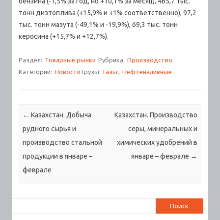
бензина (-1,5% за год, но +10,1% за месяц), 465,7 тыс.
тонн дизтоплива (+15,9% и +1% соответственно), 97,2
тыс. тонн мазута (-49,1% и -19,9%), 69,3 тыс. тонн
керосина (+15,7% и +12,7%).
Раздел:
Товарные рынки
Рубрика:
Производство
Категории:
Новости
Грузы:
Газы
,
Нефтеналивные
Навигация по записям
←
Казахстан. Добыча
Казахстан. Производство
рудного сырья и
серы, минеральных и
производство стальной
химических удобрений в
продукции в январе –
январе – феврале
→
феврале
Найти: