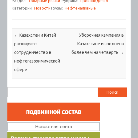
Раздел:
Товарные рынки
Рубрика:
Производство
Категории:
Новости
Грузы:
Нефтеналивные
Навигация по записям
←
Казахстан и Китай
Уборочная кампания в
расширяют
Казахстане выполнена
сотрудничество в
более чем на четверть
→
нефтегазохимической
сфере
Найти: