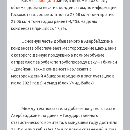
Как мы
сообщали
ранее, в целом в 2025 году
объемы добычи нефти с конденсатом, по информации
Госкомстата, составили почти 27,68 млн тонн против
29,06 млн тонн годом ранее (-4,7%). На долю
конденсата пришлось 17,7%.
Основную часть добываемого в Азербайджане
конденсата обеспечивает месторождение Шах-Дениз,
с которого данную продукцию в полном объеме
отправляют за рубеж по трубопроводу Баку – Тбилиси
– Джейхан. Также конденсат извлекают с
месторождений Абшерон (введено в эксплуатацию в
июле 2023 года) и Умид (блок Умид-Бабек).
Между тем показатели добычи попутного газа в
Азербайджане, по данным Государственного
статистического комитета, в минувшем году достигли
15,416 млрд куб. м (+2,1% в годовом сравнении), в том