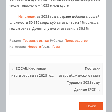
числе товарного – 4,022 млрд куб. м.
Напомним
, за 2025 год в стране добыли в общей
сложности 50,916 млрд куб. м газа, что на 1% больше,
годом ранее. Доля попутного газа заняла 30,3%.
Раздел:
Товарные рынки
Рубрика:
Производство
Категории:
Новости
Грузы:
Газы
Навигация по записям
←
SOCAR. Ключевые
Поставки
итоги работы за 2025 год
азербайджанского газа в
Турцию в 2025 году.
Данные EPDK
→
Найти: