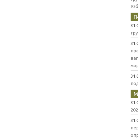
Уз
П
31.
гр
31.
пр
ва
мар
31.
по
М
31.
202
31.
пе
оп