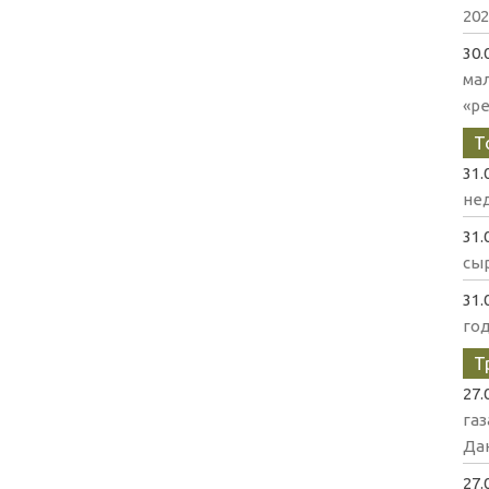
202
30.
ма
«р
Т
31.
нед
31.
сыр
31.
го
Т
27.
газ
Да
27.