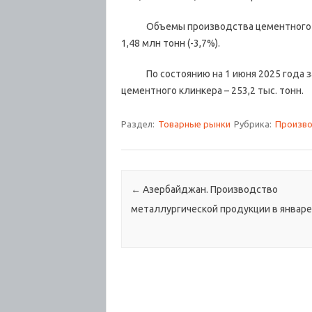
Объемы производства цементного клин
1,48 млн тонн (-3,7%).
По состоянию на 1 июня 2025 года запа
цементного клинкера – 253,2 тыс. тонн.
Раздел:
Товарные рынки
Рубрика:
Произв
Навигация по записям
←
Азербайджан. Производство
металлургической продукции в январе