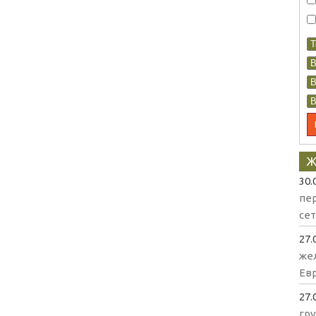
Ж
30.
пе
се
27.
же
Евр
27.
гр