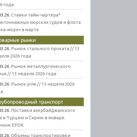
6 года
03.26.
Ставки тайм-чартера*
лотоннажных морских судов и флота
ека-море» в марте
оварные рынки
03.26.
Рынок стального проката // 13
еля 2026 года
03.26.
Рынок металлургического
ья // 13 неделя 2026 года
03.26.
Рынок угля // 13 неделя 2026
да
рубопроводный транспорт
03.26.
Поставки азербайджанского
а в Турцию и Сирию в январе.
нные EPDK
03.26.
Объемы транспортировки