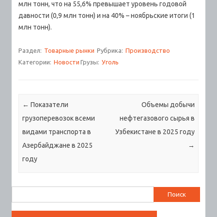
млн тонн, что на 55,6% превышает уровень годовой
давности (0,9 млн тонн) и на 40% – ноябрьские итоги (1
млн тонн).
Раздел:
Товарные рынки
Рубрика:
Производство
Категории:
Новости
Грузы:
Уголь
Навигация по записям
←
Показатели
Объемы добычи
грузоперевозок всеми
нефтегазового сырья в
видами транспорта в
Узбекистане в 2025 году
Азербайджане в 2025
→
году
Найти: