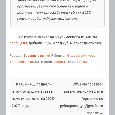
прогнозам, увеличится более чем вдвое и
достигнет примерно 230 млрд куб. м к 2050
году», –
сообщил Мухаммед Хамель.
По итогам 2024 года в Туркменистане, как мы
сообщали
, добыли 77,62 млрд куб. м природного газа.
Раздел:
Товарные рынки
Рубрика:
Инфраструктура
,
Производство
Категории:
Новости
Грузы:
Газы
Навигация по записям
←
КТЖ и РЖД подвели
Объемы поставок
итоги сотрудничества и
казахстанской нефти в
наметили планы на 2025-
Германию по
2027 годы
трубопроводу «Дружба» в
апреле
→