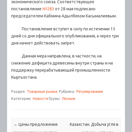
экономического союза.
Соответствующее
постановление
№283
от 28 мая подписано
председателем Кабмина Адылбеком Касымалиевым.
Постановление вступит в силу по истечении 15
дней со дня официального опубликования, а через три
дня начнет действовать запрет.
Данная мера направлена, в частности, на
снижение дефицита древесины внутри страны и на
поддержку перерабатывающей промышленности
Кыргызстана.
Раздел:
Товарные рынки
Рубрика:
Регулирование
Категории:
Новости
Грузы:
Лесные
Навигация по записям
←
Цены предложения
Казахстан. Добыча угля в