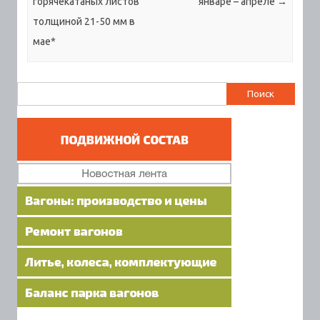
горячекатаных листов
январе – апреле
→
толщиной 21-50 мм в
мае*
Найти: