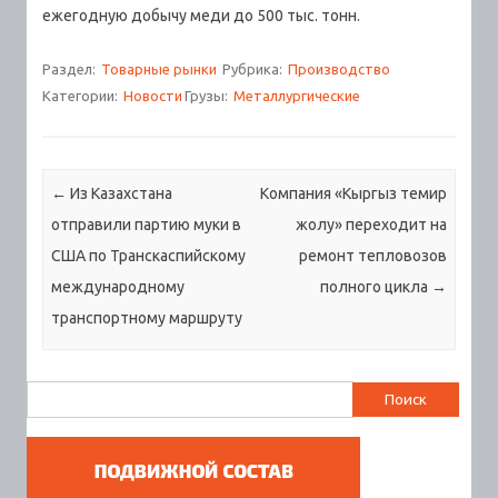
ежегодную добычу меди до 500 тыс. тонн.
Раздел:
Товарные рынки
Рубрика:
Производство
Категории:
Новости
Грузы:
Металлургические
Навигация по записям
←
Из Казахстана
Компания «Кыргыз темир
отправили партию муки в
жолу» переходит на
США по Транскаспийскому
ремонт тепловозов
международному
полного цикла
→
транспортному маршруту
Найти: