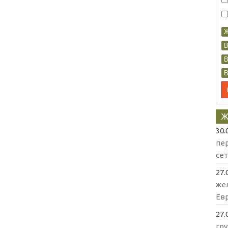
Ж
30.
пе
се
27.
же
Евр
27.
гр