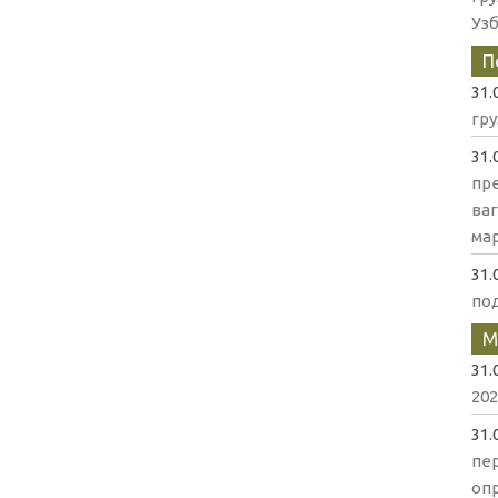
Уз
П
31.
гр
31.
пр
ва
мар
31.
по
М
31.
202
31.
пе
оп