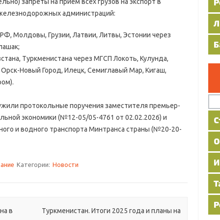
льно) запреты на прием всех грузов на экспорт в
железнодорожных администраций:
РФ, Молдовы, Грузии, Латвии, Литвы, Эстонии через
лашак;
стана, Туркменистана через МГСП Локоть, Кулунда,
 Орск-Новый Город, Илецк, Семиглавый Мар, Кигаш,
ром).
ли протокольные поручения заместителя премьер-
льной экономики (№12-05/05-4761 от 02.02.2026) и
го и водного транспорта Минтранса страны (№20-20-
вание
Категории:
Новости
на в
Туркменистан. Итоги 2025 года и планы на