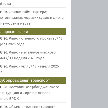
6 года
03.26.
Ставки тайм-чартера*
лотоннажных морских судов и флота
ека-море» в марте
оварные рынки
03.26.
Рынок стального проката // 13
еля 2026 года
03.26.
Рынок металлургического
ья // 13 неделя 2026 года
03.26.
Рынок угля // 13 неделя 2026
да
рубопроводный транспорт
03.26.
Поставки азербайджанского
а в Турцию и Сирию в январе.
нные EPDK
03.26.
Объемы транспортировки