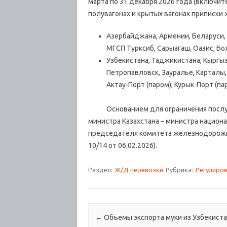
марта по 31 декабря 2026 года (включите
полувагонах и крытых вагонах
приписки 
Азербайджана, Армении, Беларуси, 
МГСП Турксиб, Сарыагаш, Оазис, Бо
Узбекистана, Таджикистана, Кыргыз
Петропавловск, Зауралье, Карталы,
Актау-Порт (паром), Курык-Порт (па
Основанием для ограничения послужи
министра Казахстана – министра национа
председателя комитета железнодорожно
10/14 от 06.02.2026).
Раздел:
Ж/Д перевозки
Рубрика:
Регулиро
Навигация по записям
←
Объемы экспорта муки из Узбекиста