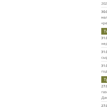
202
30.
ма
«р
Т
31.
нед
31.
сыр
31.
го
Т
27.
газ
Да
27.