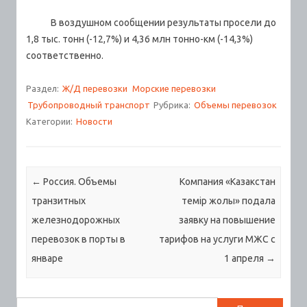
В воздушном сообщении результаты просели до
1,8 тыс. тонн (-12,7%) и 4,36 млн тонно-км (-14,3%)
соответственно.
Раздел:
Ж/Д перевозки
Морские перевозки
Трубопроводный транспорт
Рубрика:
Объемы перевозок
Категории:
Новости
Навигация по записям
←
Россия. Объемы
Компания «Казакстан
транзитных
темір жолы» подала
железнодорожных
заявку на повышение
перевозок в порты в
тарифов на услуги МЖС с
январе
1 апреля
→
Найти: