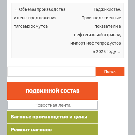
Навигация по записям
←
Объемы производства
Таджикистан.
и цены предложения
Производственные
тяговых хомутов
показатели в
нефтегазовой отрасли,
импорт нефтепродуктов
в 2025 году
→
Найти: