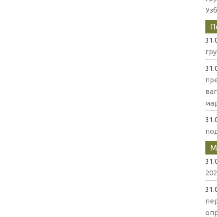
Уз
П
31.
гр
31.
пр
ва
мар
31.
по
М
31.
202
31.
пе
оп