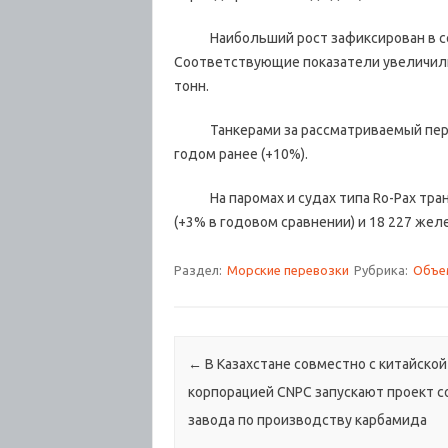
Наибольший рост зафиксирован в сег
Соответствующие показатели увеличились
тонн.
Танкерами за рассматриваемый период
годом ранее (+10%).
На паромах и судах типа Ro-Pax транс
(+3% в годовом сравнении) и 18 227 жел
Раздел:
Морские перевозки
Рубрика:
Объе
Навигация по записям
←
В Казахстане совместно с китайской
корпорацией CNPC запускают проект с
завода по производству карбамида