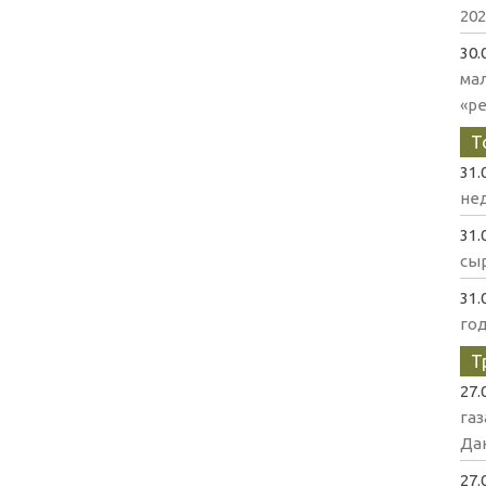
202
30.
ма
«р
Т
31.
нед
31.
сыр
31.
го
Т
27.
газ
Да
27.