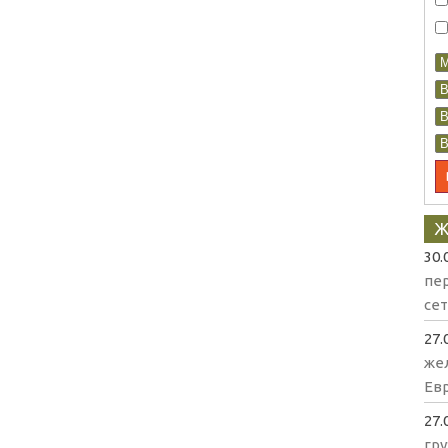
Ж
30.
пе
се
27.
же
Евр
27.
гр