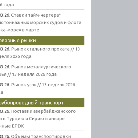
6 года
03.26.
Ставки тайм-чартера*
лотоннажных морских судов и флота
ека-море» в марте
оварные рынки
03.26.
Рынок стального проката // 13
еля 2026 года
03.26.
Рынок металлургического
ья // 13 неделя 2026 года
03.26.
Рынок угля // 13 неделя 2026
да
рубопроводный транспорт
03.26.
Поставки азербайджанского
а в Турцию и Сирию в январе.
нные EPDK
03.26.
Объемы транспортировки