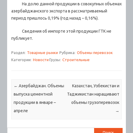
На долю данной продукции в совокупных объемах
азербайджанского экспорта в рассматриваемый
период пришлось 0,19% (год назад – 0,16%).
Сведения об импорте этой продукции ГТК не
публикует.
Раздел:
Товарные рынки
Рубрика:
Объемы перевозок
Категории:
Новости
Грузы:
Строительные
Навигация по записям
←
Азербайджан. Объемы
Казахстан, Узбекистан и
выпуска цементной
Таджикистан наращивают
продукции в январе –
объемы грузоперевозок
апреле
→
Найти: