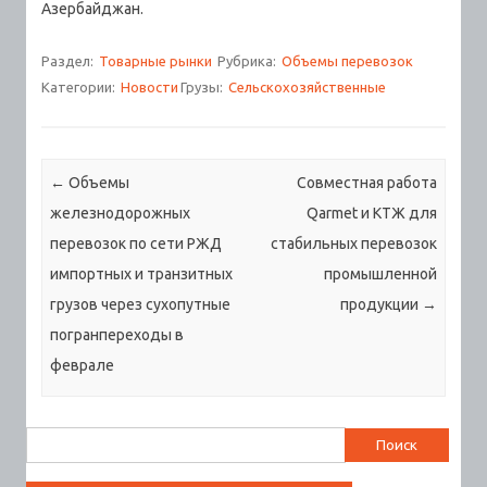
Азербайджан.
Раздел:
Товарные рынки
Рубрика:
Объемы перевозок
Категории:
Новости
Грузы:
Сельскохозяйственные
Навигация по записям
←
Объемы
Совместная работа
железнодорожных
Qarmet и КТЖ для
перевозок по сети РЖД
стабильных перевозок
импортных и транзитных
промышленной
грузов через сухопутные
продукции
→
погранпереходы в
феврале
Найти: