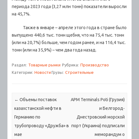
периода 2023 года (3,27 млн тонн) показатели выросли
на 45,7%.
Также в январе – апреле этого года в стране было
выпущено 440,6 тыс. тонн щебня, что на 75,4 тыс. тонн
(или на 20,7%) больше, чем годом ранее, и на 116,4 тыс.
тонн (или на 35,9%) – чем два года назад.
Раздел:
Товарные рынки
Рубрика:
Производство
Категории:
Новости
Грузы:
Строительные
Навигация по записям
←
Объемы поставок
APM Terminals Poti (Грузия)
казахстанской нефти в
и Белгород-
Германию по
Днестровский морской
трубопроводу «Дружба» в
порт (Украина) подписали
мае
меморандум о