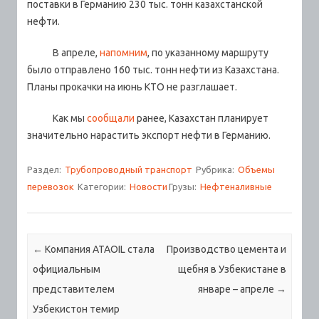
поставки в Германию 230 тыс. тонн казахстанской
нефти.
В апреле,
напомним
, по указанному маршруту
было отправлено 160 тыс. тонн нефти из Казахстана.
Планы прокачки на июнь КТО не разглашает.
Как мы
сообщали
ранее, Казахстан планирует
значительно нарастить экспорт нефти в Германию.
Раздел:
Трубопроводный транспорт
Рубрика:
Объемы
перевозок
Категории:
Новости
Грузы:
Нефтеналивные
Навигация по записям
←
Компания ATAOIL стала
Производство цемента и
официальным
щебня в Узбекистане в
представителем
январе – апреле
→
Узбекистон темир