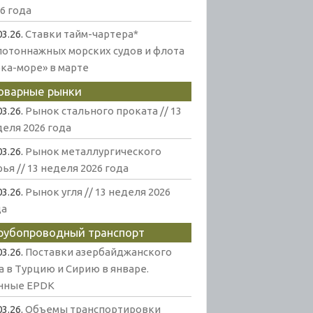
6 года
03.26.
Ставки тайм-чартера*
лотоннажных морских судов и флота
ека-море» в марте
оварные рынки
03.26.
Рынок стального проката // 13
еля 2026 года
03.26.
Рынок металлургического
ья // 13 неделя 2026 года
03.26.
Рынок угля // 13 неделя 2026
да
рубопроводный транспорт
03.26.
Поставки азербайджанского
а в Турцию и Сирию в январе.
нные EPDK
03.26.
Объемы транспортировки