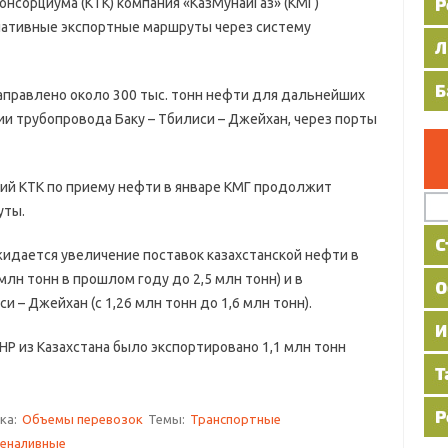
онсорциума (КТК) компания «КазМунайГаз» (КМГ)
нативные экспортные маршруты через систему
равлено около 300 тыс. тонн нефти для дальнейших
нии трубопровода Баку – Тбилиси – Джейхан, через порты
 КТК по приему нефти в январе КМГ продолжит
уты.
дается увеличение поставок казахстанской нефти в
млн тонн в прошлом году до 2,5 млн тонн) и в
 – Джейхан (с 1,26 млн тонн до 1,6 млн тонн).
из Казахстана было экспортировано 1,1 млн тонн
ка:
Объемы перевозок
Темы:
Транспортные
еналивные