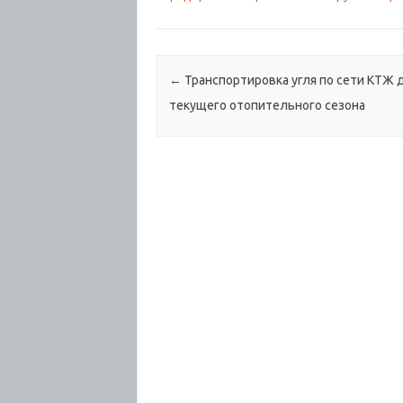
Навигация по записям
←
Транспортировка угля по сети КТЖ 
текущего отопительного сезона