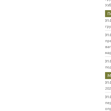
Уз
П
31.
гр
31.
пр
ва
мар
31.
по
М
31.
202
31.
пе
оп