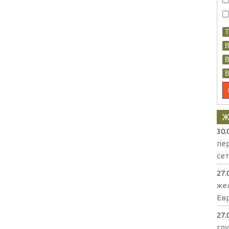
Ж
30.
пе
се
27.
же
Евр
27.
гр