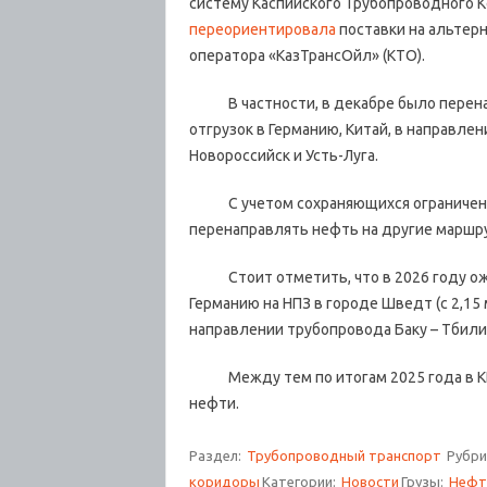
систему Каспийского Трубопроводного К
переориентировала
поставки на альтер
оператора «КазТрансОйл» (КТО).
В частности, в декабре было перенап
отгрузок в Германию, Китай, в направле
Новороссийск и Усть-Луга.
С учетом сохраняющихся ограничений
перенаправлять нефть на другие маршр
Стоит отметить, что в 2026 году ожи
Германию на НПЗ в городе Шведт (с 2,15 
направлении трубопровода Баку – Тбилиси
Между тем по итогам 2025 года в КНР 
нефти.
Раздел:
Трубопроводный транспорт
Рубри
коридоры
Категории:
Новости
Грузы:
Нефт