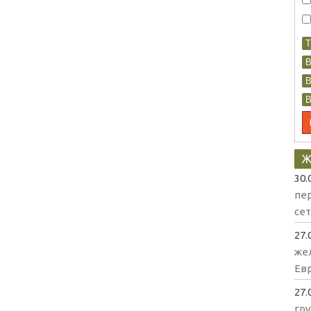
Ж
30.
пе
се
27.
же
Евр
27.
гр