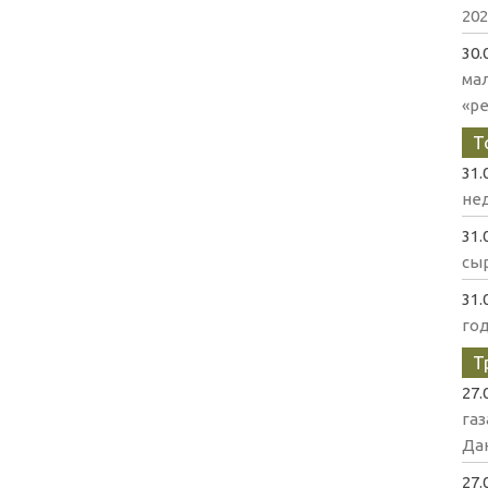
202
30.
ма
«р
Т
31.
нед
31.
сыр
31.
го
Т
27.
газ
Да
27.