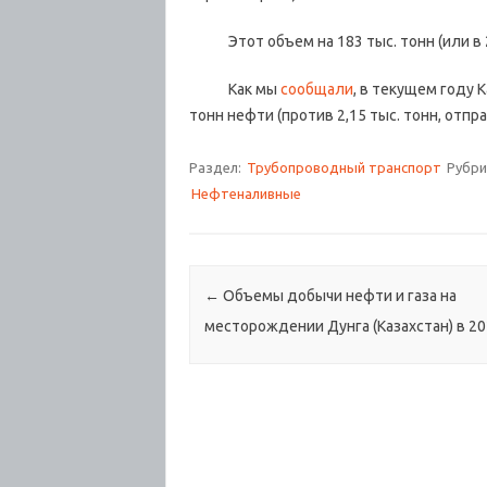
Этот объем на 183 тыс. тонн (или в 2,
Как мы
сообщали
, в текущем году 
тонн нефти (против 2,15 тыс. тонн, отпр
Раздел:
Трубопроводный транспорт
Рубри
Нефтеналивные
Навигация по записям
←
Объемы добычи нефти и газа на
месторождении Дунга (Казахстан) в 20