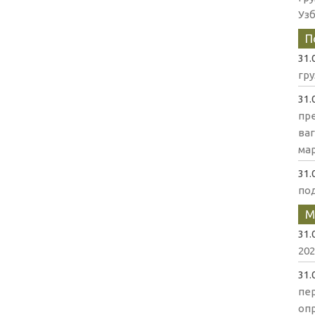
Уз
П
31.
гр
31.
пр
ва
мар
31.
по
М
31.
202
31.
пе
оп