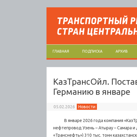
Перейти к содержимому
ГЛАВНАЯ
ПОДПИСКА
АРХИВ
КазТрансОйл. Постав
Германию в январе
05.02.2026
Новости
В январе 2026 года компания «КазТра
нефтепровод Узень – Атырау – Самара и
«Транснефть») 310 тыс. тонн казахстанс