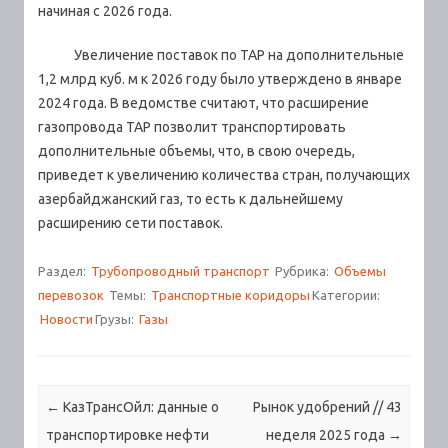
начиная с 2026 года.
Увеличение поставок по TAP на дополнительные
1,2 млрд куб. м к 2026 году было утверждено в январе
2024 года. В ведомстве считают, что расширение
газопровода TAP позволит транспортировать
дополнительные объемы, что, в свою очередь,
приведет к увеличению количества стран, получающих
азербайджанский газ, то есть к дальнейшему
расширению сети поставок.
Раздел:
Трубопроводный транспорт
Рубрика:
Объемы
перевозок
Темы:
Транспортные коридоры
Категории:
Новости
Грузы:
Газы
Навигация по записям
←
КазТрансОйл: данные о
Рынок удобрений // 43
транспортировке нефти
неделя 2025 года
→