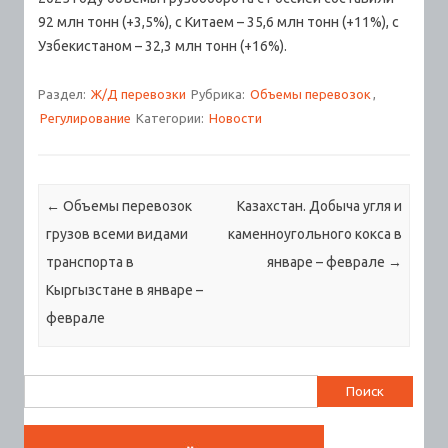
92 млн тонн (+3,5%), с Китаем – 35,6 млн тонн (+11%), с
Узбекистаном – 32,3 млн тонн (+16%).
Раздел:
Ж/Д перевозки
Рубрика:
Объемы перевозок
,
Регулирование
Категории:
Новости
Навигация по записям
←
Объемы перевозок
Казахстан. Добыча угля и
грузов всеми видами
каменноугольного кокса в
транспорта в
январе – феврале
→
Кыргызстане в январе –
феврале
Найти: