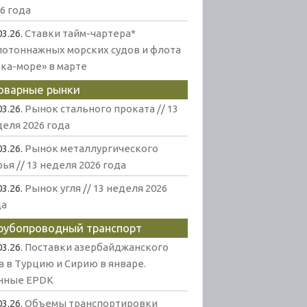
6 года
03.26.
Ставки тайм-чартера*
лотоннажных морских судов и флота
ека-море» в марте
оварные рынки
03.26.
Рынок стального проката // 13
еля 2026 года
03.26.
Рынок металлургического
ья // 13 неделя 2026 года
03.26.
Рынок угля // 13 неделя 2026
да
рубопроводный транспорт
03.26.
Поставки азербайджанского
а в Турцию и Сирию в январе.
нные EPDK
03.26.
Объемы транспортировки