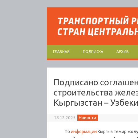
Перейти к содержимому
ГЛАВНАЯ
ПОДПИСКА
АРХИВ
Подписано соглашен
строительства желез
Кыргызстан – Узбек
18.12.2025
Новости
По
информации
Кыргыз темир жолу,