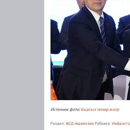
Источник фото:
Кыргыз темир жолу
Раздел:
Ж/Д перевозки
Рубрика:
Инфрастр