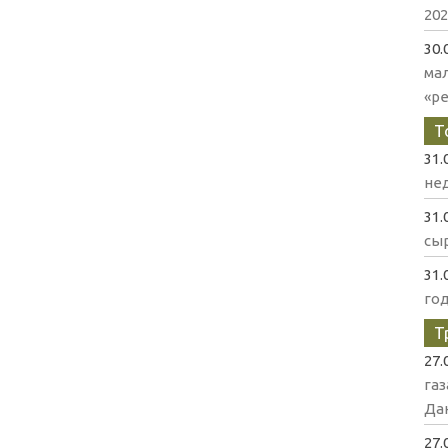
202
30.
ма
«р
Т
31.
нед
31.
сыр
31.
го
Т
27.
газ
Да
27.