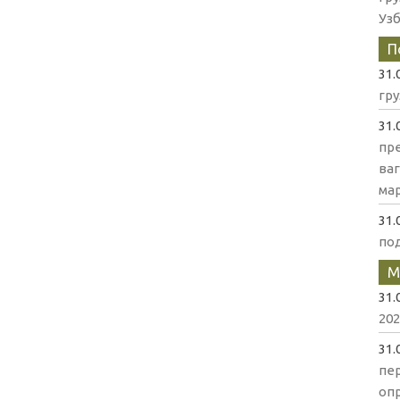
Уз
П
31.
гр
31.
пр
ва
мар
31.
по
М
31.
202
31.
пе
оп