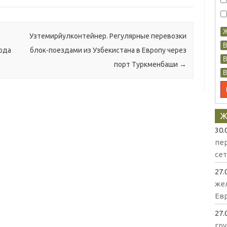
Узтемирйулконтейнер. Регулярные перевозки
года
блок-поездами из Узбекистана в Европу через
порт Туркменбаши
→
Ж
30.
пе
се
27.
же
Евр
27.
гр