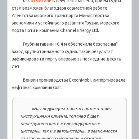
Как
отметили
в APM Terminals Poti, прием судна
стал возможен благодаря совместной работе
Агентства морского транспорта Министерства
экономики и устойчивого развития Грузии, морского
порта Поти и компании Channel Energy Ltd.
Глубина гавани 10,4 м обеспечила безопасный
заход крупнотоннажного судна. Такой результат
зафиксирован в порту впервые за последние десять
лет.
Бензин производства ExxonMobil импортировала
нефтяная компания Gulf.
«На следующем этапе, в соответствии с
инструкциями клиента, топливо будет
перегружено как в железнодорожные
цистерны, так и в автоцистерны, в зависимости
от запрошенного маршрута», –
отметил