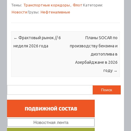
Темы:
Транспортные коридоры
,
Флот
Категории:
Новости
Грузы:
Нефтеналивные
Навигация по записям
←
Фрахтовый рынок // 6
Планы SOCAR по
неделя 2026 года
производству бензина и
дизтоплива в
Азербайджане в 2026
году
→
Найти: