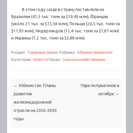
В этом году сахар в страну поставляли из
Бразилии (41,5 тыс. тонн за $19,49 млн), Франции
(около 21 тыс. за $12,56 млн), Польши (20,5 тыс. тонн за
$11,93 млн), Нидерландов (12,4 тыс. тонн за $7,67 млн)
и Украины (7,2 тыс. тонн за $3,88 млн).
Раздел:
Товарные рынки
Рубрика:
Объемы перевозок
Категории:
Новости
Грузы:
Сельскохозяйственные
Навигация по записям
←
Узбекистан. Планы
Парк полувагонов в
развития
октябре
→
железнодорожной
отрасли на 2026-2030
годы