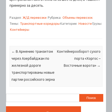
примерно за десять.
Раздел:
Ж/Д перевозки
Рубрика:
Объемы перевозок
Темы:
Транспортные коридоры
Категории:
Новости
Грузы:
Контейнеры
Навигация по записям
←
В Армению транзитом
Контейнерооборот сухого
через Азербайджан по
порта «Хоргос –
железной дороге
Восточные ворота»
→
транспортированы новые
партии российского зерна
Найти: