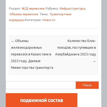
Раздел:
Ж/Д перевозки
Рубрика:
Инфраструктура
,
Объемы перевозок
Темы:
Транспортные
коридоры
Категории:
Новости
Навигация по записям
←
Объемы
Количество блок-
железнодорожных
поездов, поступивших в
перевозок в Казахстане в
Азербайджан в 2025 году
2025 году. Данные
→
Министерства транспорта
Найти: