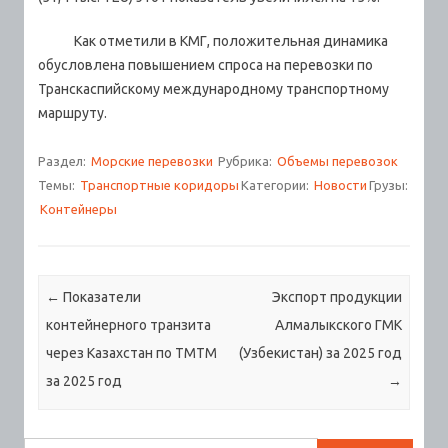
Как отметили в КМГ, положительная динамика
обусловлена повышением спроса на перевозки по
Транскаспийскому международному транспортному
маршруту.
Раздел:
Морские перевозки
Рубрика:
Объемы перевозок
Темы:
Транспортные коридоры
Категории:
Новости
Грузы:
Контейнеры
Навигация по записям
←
Показатели
Экспорт продукции
контейнерного транзита
Алмалыкского ГМК
через Казахстан по ТМТМ
(Узбекистан) за 2025 год
за 2025 год
→