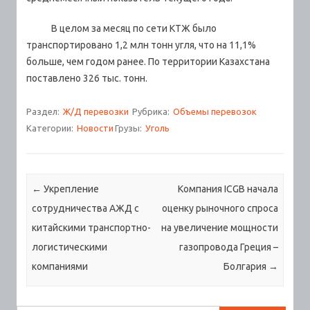
В целом за месяц по сети КТЖ было
транспортировано 1,2 млн тонн угля, что на 11,1%
больше, чем годом ранее. По территории Казахстана
поставлено 326 тыс. тонн.
Раздел:
Ж/Д перевозки
Рубрика:
Объемы перевозок
Категории:
Новости
Грузы:
Уголь
Навигация по записям
←
Укрепление
Компания ICGB начала
сотрудничества АЖД с
оценку рыночного спроса
китайскими транспортно-
на увеличение мощности
логистическими
газопровода Греция –
компаниями
Болгария
→