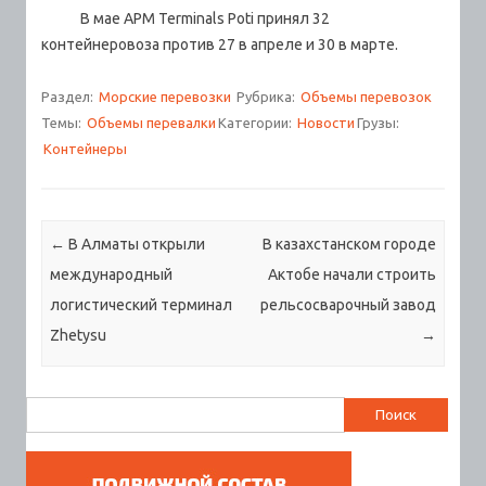
В мае APM Terminals Poti принял 32
контейнеровоза против 27 в апреле и 30 в марте.
Раздел:
Морские перевозки
Рубрика:
Объемы перевозок
Темы:
Объемы перевалки
Категории:
Новости
Грузы:
Контейнеры
Навигация по записям
←
В Алматы открыли
В казахстанском городе
международный
Актобе начали строить
логистический терминал
рельсосварочный завод
Zhetysu
→
Найти: