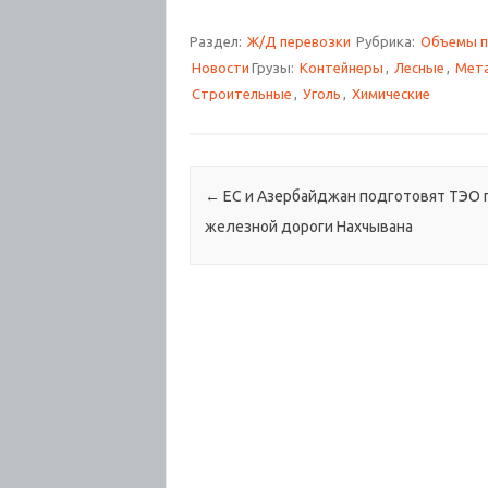
Раздел:
Ж/Д перевозки
Рубрика:
Объемы п
Новости
Грузы:
Контейнеры
,
Лесные
,
Мета
Строительные
,
Уголь
,
Химические
Навигация по записям
←
ЕС и Азербайджан подготовят ТЭО 
железной дороги Нахчывана