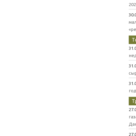
202
30.
ма
«р
Т
31.
нед
31.
сыр
31.
го
Т
27.
газ
Да
27.