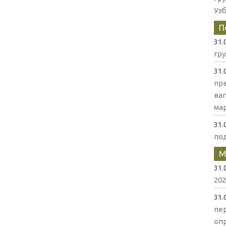
Уз
П
31.
гр
31.
пр
ва
мар
31.
по
М
31.
202
31.
пе
оп