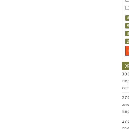
Ж
30.
пе
се
27.
же
Евр
27.
гр