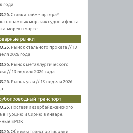
6 года
03.26.
Ставки тайм-чартера*
лотоннажных морских судов и флота
ека-море» в марте
оварные рынки
03.26.
Рынок стального проката // 13
еля 2026 года
03.26.
Рынок металлургического
ья // 13 неделя 2026 года
03.26.
Рынок угля // 13 неделя 2026
да
рубопроводный транспорт
03.26.
Поставки азербайджанского
а в Турцию и Сирию в январе.
нные EPDK
03.26.
Объемы транспортировки