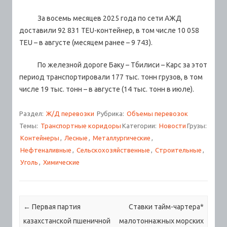
За восемь месяцев 2025 года по сети АЖД
доставили 92 831 TEU-контейнер, в том числе 10 058
TEU – в августе (месяцем ранее – 9 743).
По железной дороге Баку – Тбилиси – Карс за этот
период транспортировали 177 тыс. тонн грузов, в том
числе 19 тыс. тонн – в августе (14 тыс. тонн в июле).
Раздел:
Ж/Д перевозки
Рубрика:
Объемы перевозок
Темы:
Транспортные коридоры
Категории:
Новости
Грузы:
Контейнеры
,
Лесные
,
Металлургические
,
Нефтеналивные
,
Сельскохозяйственные
,
Строительные
,
Уголь
,
Химические
Навигация по записям
←
Первая партия
Ставки тайм-чартера*
казахстанской пшеничной
малотоннажных морских